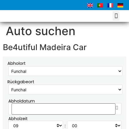
UNSERE FLOTTE
FAHREN SIE WIE EI
Auto suchen
Be4utiful Madeira Car
Abholort
Rückgabeort
Abholdatum
Abholzeit
: