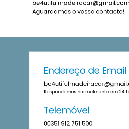
be4utifulmadeiracar@gmail.com.
Aguardamos o vosso contacto!
Endereço de Email
be4utifulmadeiracar@gmail
Respondemos normalmente em 24 ho
Telemóvel
00351 912 751 500