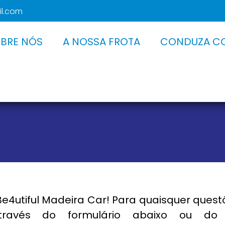
il.com
BRE NÓS
A NOSSA FROTA
CONDUZA C
Be4utiful Madeira Car! Para quaisquer quest
através do formulário abaixo ou do