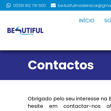
00351 912 751 500
be4utifulmadeiracar@gma
INÍCIO
SO
Contactos
Obrigado pelo seu interesse na 
hesite em contactar-nos 