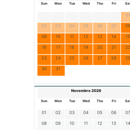
Sun
Mon
Tue
Wed
Thu
Fri
Sa
0
02
03
04
05
06
07
0
09
10
11
12
13
14
1
16
17
18
19
20
21
2
23
24
25
26
27
28
2
30
31
Novembro 2026
Sun
Mon
Tue
Wed
Thu
Fri
Sa
01
02
03
04
05
06
0
08
09
10
11
12
13
1