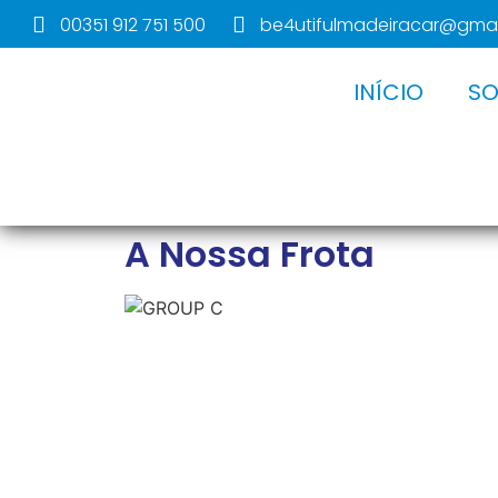
00351 912 751 500
be4utifulmadeiracar@gma
INÍCIO
SO
A Nossa Frota